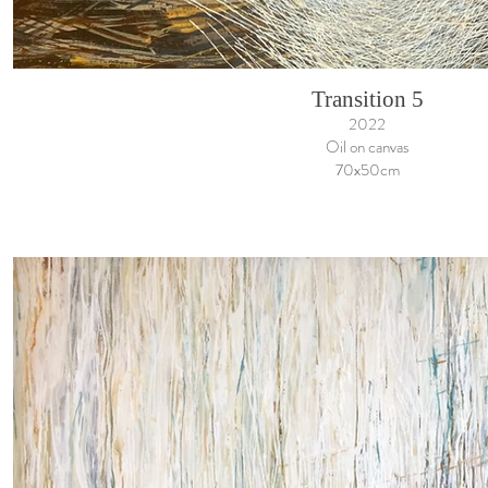
Transition 5
2022
Oil on canvas
70x50cm