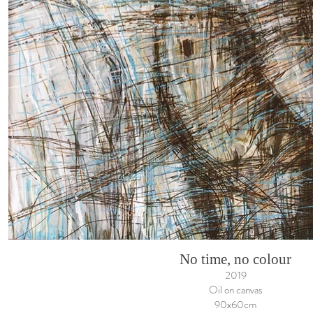
No time, no colour
2019
Oil on canvas
90x60cm