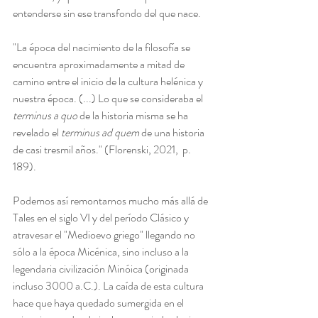
entenderse sin ese transfondo del que nace.
"La época del nacimiento de la filosofía se 
encuentra aproximadamente a mitad de 
camino entre el inicio de la cultura helénica y 
nuestra época. (...) Lo que se consideraba el 
terminus a quo
 de la historia misma se ha 
revelado el 
terminus ad quem
 de una historia 
de casi tresmil años." (Florenski, 2021,  p. 
189).
Podemos así remontarnos mucho más allá de 
Tales en el siglo VI y del período Clásico y 
atravesar el "Medioevo griego" llegando no 
sólo a la época Micénica, sino incluso a la 
legendaria civilización Minóica (originada 
incluso 3000 a.C.). La caída de esta cultura 
hace que haya quedado sumergida en el 