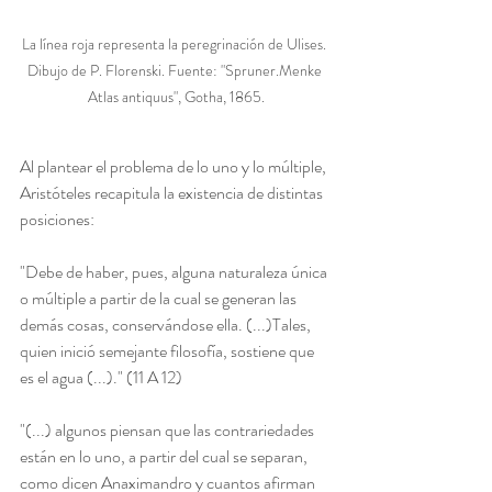
La línea roja representa la peregrinación de Ulises. 
Dibujo de P. Florenski. Fuente: "Spruner.Menke 
Atlas antiquus", Gotha, 1865.
Al plantear el problema de lo uno y lo múltiple, 
Aristóteles recapitula la existencia de distintas 
posiciones:
"Debe de haber, pues, alguna naturaleza única 
o múltiple a partir de la cual se generan las 
demás cosas, conservándose ella. (...)Tales, 
quien inició semejante filosofía, sostiene que 
es el agua (...)." (11 A 12)
"(...) algunos piensan que las contrariedades 
están en lo uno, a partir del cual se separan, 
como dicen Anaximandro y cuantos afirman 