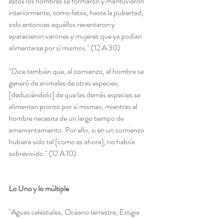
estos los hombres se formaron y mantuvieron 
interiormente, como fetos, hasta la pubertad; 
solo entonces aquéllos reventaron y 
aparecieron varones y mujeres que ya podían 
alimentarse por sí mismos." (12 A 30)
"Dice también que, al comienzo, el hombre se 
generó de animales de otras especies, 
[deduciéndolo] de que las demás especies se 
alimentan pronto por sí mismas, mientras el 
hombre necesita de un largo tiempo de 
amamantamiento. Por ello, si en un comienzo 
hubiera sido tal [como es ahora], no habría 
sobrevivido." (12 A 10).
Lo Uno y lo múltiple
"Aguas celestiales, Océano terrestre, Estigia 