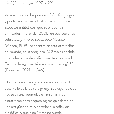
días" (
Schrödinger, 1997 p. 29). 
Vemos pues, en los primeros filósofos griegos 
y por lo menos hasta Platón, la confluencia de 
aspectos antitéticos, que se encuentran 
unificados. Florenski (2021), en sus lecciones 
sobre 
Los primeros pasos de la filosofía  
(Moscú, 1909) se adentra en esta otra visión 
del mundo, en la pregunta: "¿Cómo es posible 
que Tales hable de lo divino en términos de la 
física, y del agua en términos de la teología?" 
(Florenski, 2021,  p. 246).
El autor nos sumerge en el marco amplio del 
desarrollo de la cultura griega, subrayando que 
hay toda una acumulación milenaria  de 
estratificaciones aequeológicas que datan de 
una antigüedad muy anterior a la reflexión 
filosófica, y que esta última no puede 