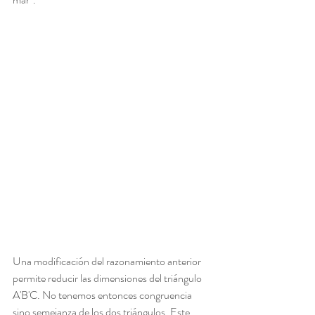
Una modificación del razonamiento anterior 
permite reducir las dimensiones del triángulo 
A'B'C. No tenemos entonces congruencia 
sino semejanza de los dos triángulos. Este 