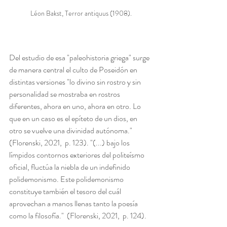
Léon Bakst, Terror antiquus (1908).
Del estudio de esa "paleohistoria griega" surge 
de manera central el culto de Poseidón en 
distintas versiones "lo divino sin rostro y sin 
personalidad se mostraba en rostros 
diferentes, ahora en uno, ahora en otro. Lo 
que en un caso es el epíteto de un dios, en 
otro se vuelve una divinidad autónoma." 
(Florenski, 2021,  p. 123). "(...) bajo los 
límpidos contornos exteriores del politeísmo 
oficial, fluctúa la niebla de un indefinido 
polidemonismo. Este polidemonismo 
constituye también el tesoro del cuál 
aprovechan a manos llenas tanto la poesía 
como la filosofía."  (Florenski, 2021,  p. 124).