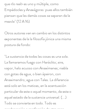
que <lo real> es uno y múltiple, como 
Empédocles y Anaxágoras: pues ellos también 
piensan que las demás cosas se separan de la 
mezcla" (12 A 16)
Otros autores ven en cambio en los distintos 
exponentes de la la filosofía jónica una misma 
postura de fondo:
"La sustancia de todas las cosas es una sola. 
La llamaremos fuego con Heráclito; aire, 
vapor, halo acuoso con Anaxímenes; niebla 
con gotas de agua, o bien ápeiron, con 
Anaximandro; agua con Tales. La diferencia 
está solo en los matices, en la acentuación 
particular de este o aquel momento, de este o 
aquel estado de la sustancia universal. (...) 
Todo se convierte en todo. Todo es 
condensación o rarefacción de otra cosa. 