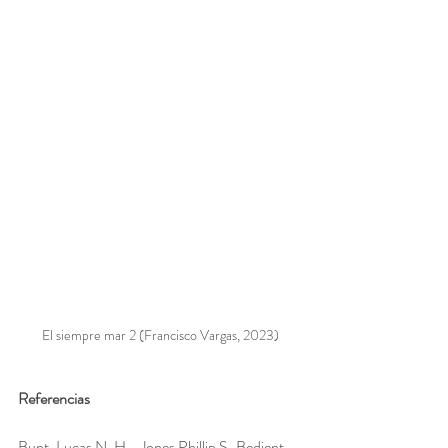
El siempre mar 2 (Francisco Vargas, 2023)
Referencias
Bunt, Lucas N. H. , Jones Phillip S.,Bedient, 