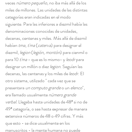
veces 
número pequeño
, no iba más allá de los 
miles de millones. Las unidades de las distintas 
categorías eran indicadas en el modo 
siguiente. Para las inferiores a diezmil había las 
denominaciones conocidas de unidades, 
decenas, centenas y miles. Más allá de diezmil 
habían 
tma
, 
t'ma
 (
caterva
) para designar el 
diezmil, 
legion
 (
legión, montón
) para cienmil o 
para 10 
t'ma
 - que es lo mismo- y 
leodr
 para 
designar un millón o diez 
legion
. Seguían las 
decenas, las centenas y los miles de 
leodr
. El 
otro sistema, utilizado " cada vez que se 
presentara 
un computo grande
 o un 
elenco
", 
era llamado usualmente 
número grande 
verbal.
 Llegaba hasta unidades de 48ª si no de 
49ª categoría, o sea hasta expresar de manera 
extensiva números de 48 o 49 cifras. Y más 
que esto - se dice usualmente en los 
manuscritos - la mente humana no puede 