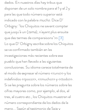
dedos. En nuestros días hay tribus que 
disponen de un solo nombre para el 1 y el 2 y 
para las que todo número superior está 
indicado con la palabra 
mucho
. Dice D’ 
Orbigny: "los Chiquitos ne savent compter 
que jusqu’à un (
tama
), n'ayant plus ensuite 
que des termes de comparaisons">>.
[3]
Lo que D’ Orbigny escribe sobre los Chiquitos 
se ve confirmado también en las 
investigaciones más recientes sobre ese 
pueblo que han llevado a las siguientes 
conclusiones. Su idioma carece totalmente de 
el modo de expresar el número <<uno>> y los 
indefinidos <<poco>>, <<mucho>> y <<todo>>. 
Si se les pregunta sobre los números sobre las 
cifras mayores como, por ejemplo, el dos, el 
tres, el cuatro etc., los Chiquitos muestran el 
número correspondiente de los dedos de la 
mano... Según el testimonio de Spix y 