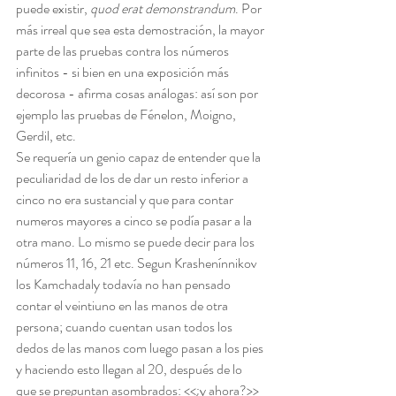
puede existir, 
quod erat demonstrandum
. Por 
más irreal que sea esta demostración, la mayor 
parte de las pruebas contra los números 
infinitos - si bien en una exposición más 
decorosa - afirma cosas análogas: así son por 
ejemplo las pruebas de Fénelon, Moigno, 
Gerdil, etc.
Se requería un genio capaz de entender que la 
peculiaridad de los de dar un resto inferior a 
cinco no era sustancial y que para contar 
numeros mayores a cinco se podía pasar a la 
otra mano. Lo mismo se puede decir para los 
números 11, 16, 21 etc. Segun Krashenínnikov 
los Kamchadaly todavía no han pensado 
contar el veintiuno en las manos de otra 
persona; cuando cuentan usan todos los 
dedos de las manos com luego pasan a los pies 
y haciendo esto llegan al 20, después de lo 
que se preguntan asombrados: <<¿y ahora?>> 