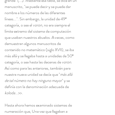
grande" (...). Mediante esa tabla, se dice en un 
manuscrito, "se puede decir y se puede dar 
nombre a los números de las diferentes 
líneas...". Sin embargo, la unidad de 49ª 
categoría, o sea el 
voron
, no era siempre el 
límite extremo del sistema de computación 
que usaban nuestros abuelos. A veces, como 
demuestran algunos manuscritos de 
contenido no matemático (siglo XVII), se iba 
más allá y se llegaba hasta a unidades de 50ª 
categoría, o sea hasta las decenas de 
voron
. 
Así como para las anteriores, también para 
nuestra nueva unidad se decía que "
más allá 
de tal número no hay ninguno mayor
" y se 
definía con la denominación adecuada de 
koloda
...>>.
Hasta ahora hemos examinado sistemas de 
numeración que, Una vez que llegaban a 