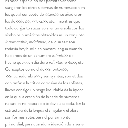
El poco espacio no nos permite ver como 
surgieron los otros sistemas de numeración en 
los que al concepto de <<uno>> se añadieron 
los de <<dos>>, <<tres>>, etc., mientras que 
todo conjunto sucesivo al enumerable con los 
símbolos numéricos obtenidos es un conjunto 
innumerable
, 
indefinido,
 del que se tiene 
todavía hoy huella en nuestra lengua cuando 
hablamos de un <<número 
infinito
>> del 
hecho que <<un día duró 
infinitamente
>>, etc. 
Conceptos como el de <<montón>>, 
 <<muchedumbre>> y semejantes, sometidos 
con razón a la crítica corrosiva de los sofistas, 
llevan consigo un rasgo indudable de la época 
en la que la creación de la serie de números 
naturales no había sido todavía acabada. En la 
estructura de la lengua el singular y el plural 
son formas aptas para el pensamiento 
primordial, para cuando la ideación de la serie 