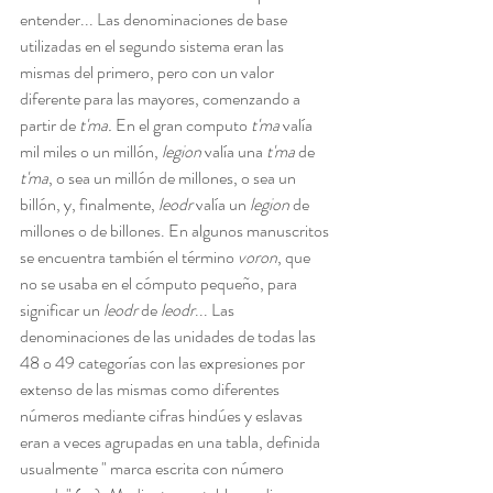
entender... Las denominaciones de base 
utilizadas en el segundo sistema eran las 
mismas del primero, pero con un valor 
diferente para las mayores, comenzando a 
partir de 
t'ma.
 En el gran computo 
t'ma
 valía 
mil miles o un millón, 
legion
 valía una
 t'ma 
de 
t'ma
, o sea un millón de millones, o sea un 
billón, y, finalmente, 
leodr
 valía un 
legion
 de 
millones o de billones. En algunos manuscritos 
se encuentra también el término 
voron
, que 
no se usaba en el cómputo pequeño, para 
significar un 
leodr
 de 
leodr
... Las 
denominaciones de las unidades de todas las 
48 o 49 categorías con las expresiones por 
extenso de las mismas como diferentes 
números mediante cifras hindúes y eslavas 
eran a veces agrupadas en una tabla, definida 
usualmente " marca escrita con número 