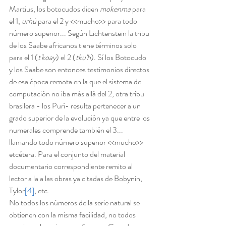
Martius, los botocudos dicen 
mokenma
 para 
el 1, 
urhù 
para el 2 y <<mucho>> para todo 
número superior... Según Lichtenstein la tribu 
de los Saabe africanos tiene términos solo 
para el 1 (
t'koay
) el 2 (
tku'h
). Sí los Botocudo 
y los Saabe son entonces testimonios directos 
de esa época remota en la que el sistema de 
computación no iba más allá del 2, otra tribu 
brasilera - los Purí- resulta pertenecer a un 
grado superior de la evolución ya que entre los 
numerales comprende también el 3... 
llamando todo número superior <<mucho>> 
etcétera. Para el conjunto del material 
documentario correspondiente remito al 
lector a la a las obras ya citadas de Bobynin, 
Tylor
[4]
, etc.
No todos los números de la serie natural se 
obtienen con la misma facilidad, no todos 