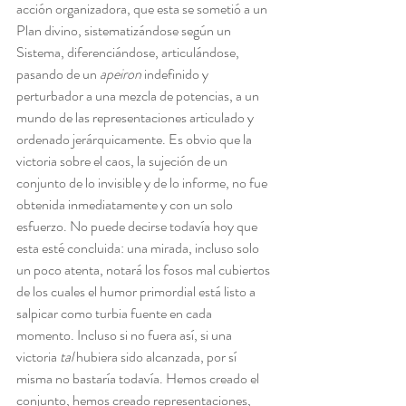
acción organizadora, que esta se sometió a un 
Plan divino, sistematizándose según un 
Sistema, diferenciándose, articulándose, 
pasando de un 
apeiron
 indefinido y 
perturbador a una mezcla de potencias, a un 
mundo de las representaciones articulado y 
ordenado jerárquicamente. Es obvio que la 
victoria sobre el caos, la sujeción de un 
conjunto de lo invisible y de lo informe, no fue 
obtenida inmediatamente y con un solo 
esfuerzo. No puede decirse todavía hoy que 
esta esté concluida: una mirada, incluso solo 
un poco atenta, notará los fosos mal cubiertos 
de los cuales el humor primordial está listo a 
salpicar como turbia fuente en cada 
momento. Incluso si no fuera así, si una 
victoria 
tal 
hubiera sido alcanzada, por sí 
misma no bastaría todavía. Hemos creado el 
conjunto, hemos creado representaciones, 