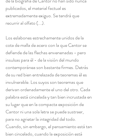
de la biografía de Cantor no han sido nunca 
publicados, el material factual es 
extremadamente exiguo. Se tendrá que 
recurrir al olfato (...).
Los eslabones estrechamente unidos de la 
cota de malla de acero con la que Cantor se 
defiende de las flechas envenenadas - pero 
insulsas para él - de la visión del mundo 
contemporánea son bastante firmes. Detrás 
de su red bien entrelazada de teoremas él es 
invulnerable. Los suyos son teoremas que 
derivan ordenadamente el uno del otro. Cada 
palabra está cincelada y tan bien incrustada en 
su lugar que en la compacta exposición de 
Cantor ni una sola letra se puede sustraer, 
para no agrietar la integridad del todo. 
Cuando, sin embargo, el pensamiento está tan 
bien cincelado, cuando la exposición está 