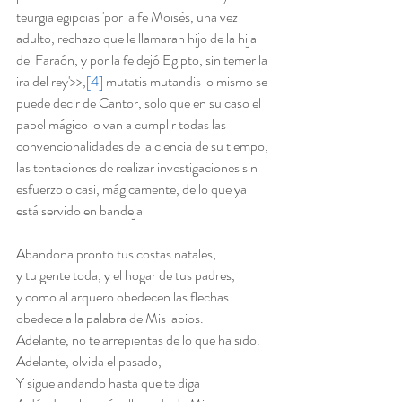
teurgia egipcias 'por la fe Moisés, una vez 
adulto, rechazo que le llamaran hijo de la hija 
del Faraón, y por la fe dejó Egipto, sin temer la 
ira del rey'>>,
[4]
 mutatis mutandis lo mismo se 
puede decir de Cantor, solo que en su caso el 
papel mágico lo van a cumplir todas las 
convencionalidades de la ciencia de su tiempo, 
las tentaciones de realizar investigaciones sin 
esfuerzo o casi, mágicamente, de lo que ya 
está servido en bandeja
Abandona pronto tus costas natales,
y tu gente toda, y el hogar de tus padres,
y como al arquero obedecen las flechas
obedece a la palabra de Mis labios.
Adelante, no te arrepientas de lo que ha sido.
Adelante, olvida el pasado,
Y sigue andando hasta que te diga