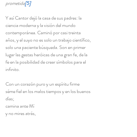
prometida
[5]
Y así Cantor dejó la casa de sus padres: la 
ciencia moderna y la visión del mundo 
contemporánea. Caminó por casi treinta 
años, y el suyo no es solo un trabajo científico, 
solo una paciente búsqueda. Son en primer 
lugar las gestas heróicas de una gran fe, de la 
fe en la posibilidad de crear símbolos para el 
infinito.
Con un corazón puro y un espíritu firme
séme fiel en los malos tiempos y en los buenos 
días;
camina ante Mí
y no mires atrás,
lo que te espera.
                                    Sólo la fe te lo revelará
.
[6]