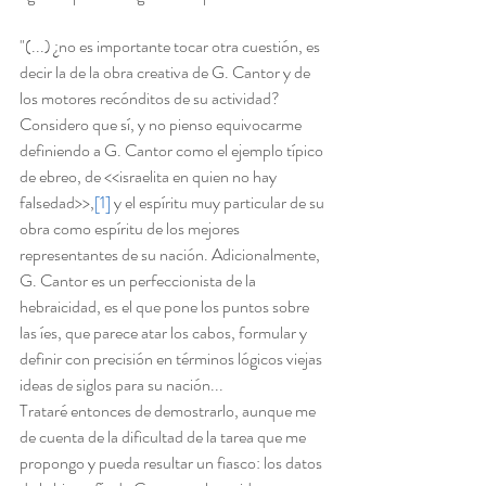
"(...) ¿no es importante tocar otra cuestión, es 
decir la de la obra creativa de G. Cantor y de 
los motores recónditos de su actividad? 
Considero que sí, y no pienso equivocarme 
definiendo a G. Cantor como el ejemplo típico 
de ebreo, de <<israelita en quien no hay 
falsedad>>,
[1]
 y el espíritu muy particular de su 
obra como espíritu de los mejores 
representantes de su nación. Adicionalmente, 
G. Cantor es un perfeccionista de la 
hebraicidad, es el que pone los puntos sobre 
las íes, que parece atar los cabos, formular y 
definir con precisión en términos lógicos viejas 
ideas de siglos para su nación...
Trataré entonces de demostrarlo, aunque me 
de cuenta de la dificultad de la tarea que me 
propongo y pueda resultar un fiasco: los datos 