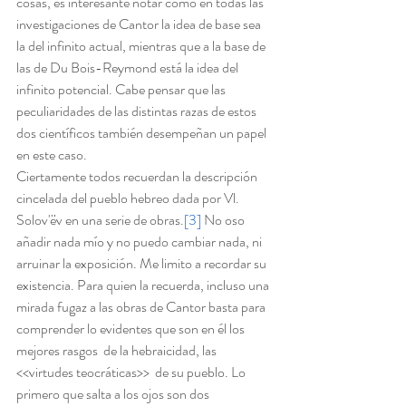
cosas, es interesante notar cómo en todas las 
investigaciones de Cantor la idea de base sea 
la del infinito actual, mientras que a la base de 
las de Du Bois-Reymond está la idea del 
infinito potencial. Cabe pensar que las 
peculiaridades de las distintas razas de estos 
dos científicos también desempeñan un papel 
en este caso.
Ciertamente todos recuerdan la descripción 
cincelada del pueblo hebreo dada por Vl. 
Solov'ëv en una serie de obras.
[3]
 No oso 
añadir nada mío y no puedo cambiar nada, ni 
arruinar la exposición. Me limito a recordar su 
existencia. Para quien la recuerda, incluso una 
mirada fugaz a las obras de Cantor basta para 
comprender lo evidentes que son en él los 
mejores rasgos  de la hebraicidad, las 
<<virtudes teocráticas>>  de su pueblo. Lo 
primero que salta a los ojos son dos 