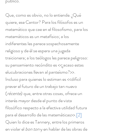
público.
Que, como es obvio, no lo entiende. ¿Qué 
quiere, ese Cantor? Para los filósofos es un 
matemático que cae en el filosofismo, para los 
matemáticos es un metafísico; a los 
indiferentes les parece sospechosamente 
religioso y de él se espera una jugada 
traicionera; a los teólogos les parece peligroso: 
su pensamiento recóndito es <<¿acaso estas 
elucubraciones llevan al panteísmo?>>. 
Incluso para quienes lo estiman es <<difícil 
prever el futuro de un trabajo tan nuevo 
(
récente
) que, entre otras cosas, ofrece un 
interés mayor desde el punto de vista 
filosófico respecto a la efectiva utilidad futura 
para el desarrollo de las matemáticas>>.
[2]
Quien lo dice es Tannery, entre los primeros 
en violar el 
bon ton
 y en hablar de las obras de 