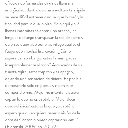
ofrecida de forma clásica y nos lleva a la 
antigüedad, dentro de una envoltura tan rígida 
se hace difícil entrever a aquel que lo creó y la 
finalidad para la que lo hizo. Solo aquí y allá 
llamas indómitas se abren una brecha; las 
lenguas de fuego transpasan la red de acero y 
quien es quemado por ellas intuye cuál es el 
fuego que impulsó la creación. ¿Cómo 
separar, sin embargo, estas llamas ligadas 
inseparablemente al todo? Arrancadas de su 
fuente rojiza, estas trepitan y se apagan, 
dejando una sensación de tibieza. Es posible 
demostrarlo solo en poesia y no en este 
compendio mío. Mejor no intentar siquiera 
captar lo que no es captable. Mejor decir 
desde el inicio: esto es lo que yo capté, y 
espero que quien quiera tener la visión de la 
obra de Cantor lo pueda captar a su vez..." 
(Florenski, 2009, pp. 70-72).