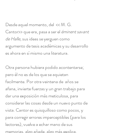
Desde aquel momento, del  << M. G. 
Cantor>> que era, pasa a ser el 
éminent savant 
de Halle
, sus ideas se yerguen como 
argumento de tesis académicas y su desarrollo 
es ahora en sí mismo una literatura.
Otra persona hubiera podido acontentarse; 
pero él no es de los que se aquietan 
facilmente. Por otra veintena de  años se 
afana, invierte fuerzas y un gran trabajo para 
dar una exposición más meticulosa, para 
considerar las cosas desde un nuevo punto de 
vista. Cantor es quisquilloso como pocos, y 
para corregir errores imperceptibles (para los 
lectores), vuelve a echar mano de sus 
memorias, algo añade, algo más explica. 