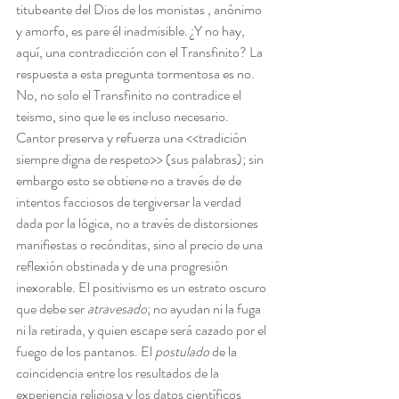
titubeante del Dios de los monistas , anónimo 
y amorfo, es pare él inadmisible. ¿Y no hay, 
aquí, una contradicción con el Transfinito? La 
respuesta a esta pregunta tormentosa es no. 
No, no solo el Transfinito no contradice el 
teismo, sino que le es incluso necesario. 
Cantor preserva y refuerza una <<tradición 
siempre digna de respeto>> (sus palabras); sin 
embargo esto se obtiene no a través de de 
intentos facciosos de tergiversar la verdad 
dada por la lógica, no a través de distorsiones 
manifiestas o recónditas, sino al precio de una 
reflexión obstinada y de una progresión 
inexorable. El positivismo es un estrato oscuro 
que debe ser 
atravesado
; no ayudan ni la fuga 
ni la retirada, y quien escape será cazado por el 
fuego de los pantanos. El 
postulado
 de la 
coincidencia entre los resultados de la 
experiencia religiosa y los datos científicos 