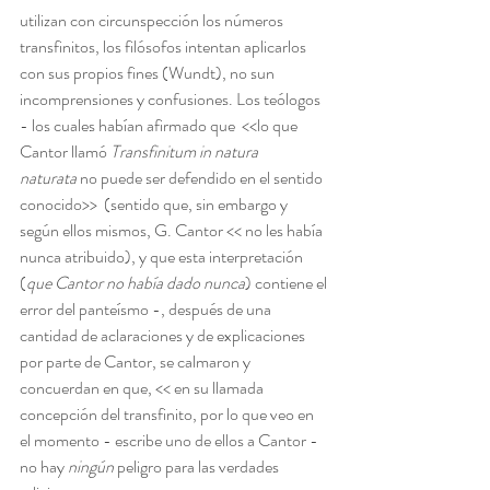
utilizan con circunspección los números 
transfinitos, los filósofos intentan aplicarlos 
con sus propios fines (Wundt), no sun 
incomprensiones y confusiones. Los teólogos 
- los cuales habían afirmado que  <<lo que 
Cantor llamó 
Transfinitum in natura 
naturata
 no puede ser defendido en el sentido 
conocido>>  (sentido que, sin embargo y 
según ellos mismos, G. Cantor << no les había 
nunca atribuido), y que esta interpretación 
(
que Cantor no había dado nunca
) contiene el 
error del panteísmo -, después de una 
cantidad de aclaraciones y de explicaciones 
por parte de Cantor, se calmaron y 
concuerdan en que, << en su llamada 
concepción del transfinito, por lo que veo en 
el momento - escribe uno de ellos a Cantor - 
no hay 
ningún 
peligro para las verdades 