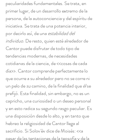
peculiaridades fundamentales. Se trata, en 
primer lugar, de un desarrollo extremo de la 
persona, de la autoconciencia y del espíritu de 
iniciativa. Se trata de una potencia interior, 
por decirlo así, de una 
estabilidad del 
individuo
. De resto, quien esté alrededor de 
Cantor puede disfrutar de todo tipo de 
tendencias modernas, de necesidades 
cotidianas de la ciencia, de <<cosas de cada 
día>>. Cantor comprende perfectamente lo 
que ocurre a su alrededor pero no se corre ni 
un pelo de 
su 
camino, de la finalidad que 
él
 se 
prefijó. Esta finalidad, sin embargo, no es un 
capricho, una curiosidad o un deseo personal 
y en esto radica su segundo rasgo peculiar. Es 
una disposición desde lo alto, y en tanto que 
hebreo la religiosidad de Cantor llega al 
sacrificio. Si Solov'ëv dice de Moisés: <<a 
pesar de las tentaciones de la teosofía y de la 