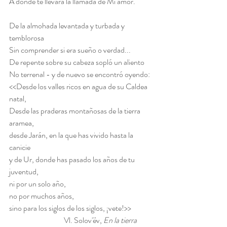
A dónde te llevará la llamada de Mi amor.
De la almohada levantada y turbada y 
temblorosa
Sin comprender si era sueño o verdad...
De repente sobre su cabeza sopló un aliento
No terrenal - y de nuevo se encontró oyendo:
<<Desde los valles ricos en agua de su Caldea 
natal,
Desde las praderas montañosas de la tierra 
aramea,
desde Jarán, en la que has vivido hasta la 
canicie
y de Ur, donde has pasado los años de tu 
juventud,
ni por un solo año,
no por muchos años,
sino para los siglos de los siglos, ¡vete!>>
                                    Vl. Solov'ëv, 
En la tierra 